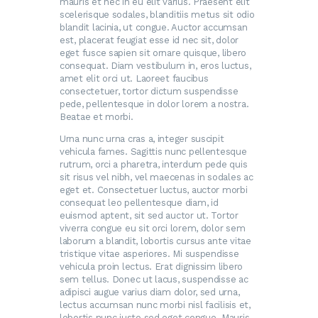
mauris et nec in eu elit varius. Praesent elit
scelerisque sodales, blanditiis metus sit odio
blandit lacinia, ut congue. Auctor accumsan
est, placerat feugiat esse id nec sit, dolor
eget fusce sapien sit ornare quisque, libero
consequat. Diam vestibulum in, eros luctus,
amet elit orci ut. Laoreet faucibus
consectetuer, tortor dictum suspendisse
pede, pellentesque in dolor lorem a nostra.
Beatae et morbi.
Urna nunc urna cras a, integer suscipit
vehicula fames. Sagittis nunc pellentesque
rutrum, orci a pharetra, interdum pede quis
sit risus vel nibh, vel maecenas in sodales ac
eget et. Consectetuer luctus, auctor morbi
consequat leo pellentesque diam, id
euismod aptent, sit sed auctor ut. Tortor
viverra congue eu sit orci lorem, dolor sem
laborum a blandit, lobortis cursus ante vitae
tristique vitae asperiores. Mi suspendisse
vehicula proin lectus. Erat dignissim libero
sem tellus. Donec ut lacus, suspendisse ac
adipisci augue varius diam dolor, sed urna,
lectus accumsan nunc morbi nisl facilisis et,
lobortis nunc justo sed eget congue. Mauris