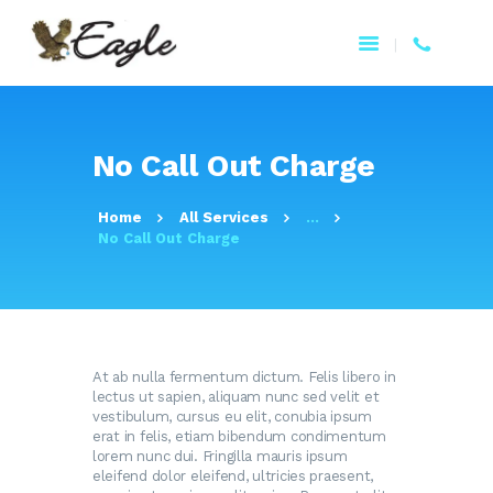
HOME
No Call Out Charge
ABOUT US
PRODUCTS
Home
All Services
...
BENEFITS
No Call Out Charge
WATER ISSUES
CONTACT US
EAGLE 360
FRANÇAIS
At ab nulla fermentum dictum. Felis libero in
lectus ut sapien, aliquam nunc sed velit et
vestibulum, cursus eu elit, conubia ipsum
erat in felis, etiam bibendum condimentum
lorem nunc dui. Fringilla mauris ipsum
eleifend dolor eleifend, ultricies praesent,